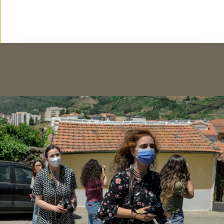
Rafael Paris, Mariana Leitão e Polly Hummel
apresentam os seus portefólios na Ci.CLO
PROJECT ROOMS
BIENAL'25
30·10·2025