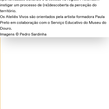
instigar um processo de (re)descoberta da perceção do
território.
Project Rooms 2025: Apresentações de
Os Ateliês Vivos são orientados pela artista-formadora Paula
portefólios na Ci.CLO
Preto em colaboração com o Serviço Educativo do Museu do
30 DE OUTUBRO E 6 DE NOVEMBRO
Douro.
Imagens © Pedro Sardinha
FUTURES
BIENAL'25
07·10·2025