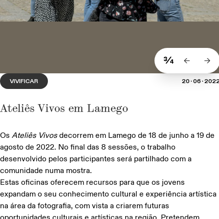
Anna Volnaia, Luca Zangrandi, Guilherme
Monteiro e Renato Chorão apresentam os seus
portefólios na Ci.CLO
3/4
PROJECT ROOMS
BIENAL'25
23·10·2025
VIVIFICAR
20·06·202
Ateliês Vivos em Lamego
Os
Ateliês Vivos
decorrem em Lamego de 18 de junho a 19 de
agosto de 2022. No final das 8 sessões, o trabalho
desenvolvido pelos participantes será partilhado com a
comunidade numa mostra.
Estas oficinas oferecem recursos para que os jovens
expandam o seu conhecimento cultural e experiência artística
na área da fotografia, com vista a criarem futuras
oportunidades culturais e artísticas na região. Pretendem