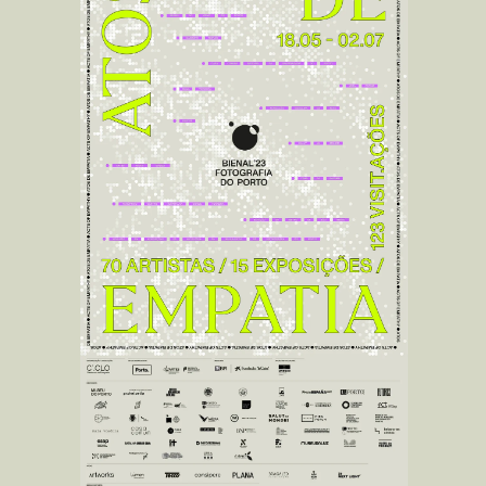
Rafael Paris, Mariana Leitão e Polly Hummel
apresentam os seus portefólios na Ci.CLO
PROJECT ROOMS
BIENAL'25
30·10·2025