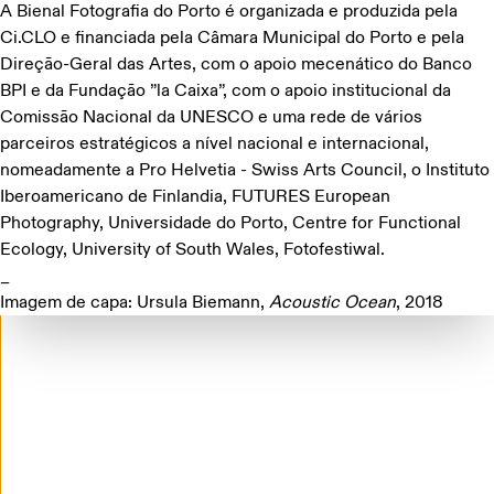
A Bienal Fotografia do Porto é organizada e produzida pela
Ci.CLO e financiada pela Câmara Municipal do Porto e pela
Direção-Geral das Artes, com o apoio mecenático do Banco
Project Rooms 2025: Apresentações de
BPI e da Fundação ”la Caixa”, com o apoio institucional da
portefólios na Ci.CLO
Comissão Nacional da UNESCO e uma rede de vários
30 DE OUTUBRO E 6 DE NOVEMBRO
parceiros estratégicos a nível nacional e internacional,
nomeadamente a Pro Helvetia - Swiss Arts Council, o Instituto
FUTURES
BIENAL'25
07·10·2025
Iberoamericano de Finlandia, FUTURES European
Photography, Universidade do Porto, Centre for Functional
Ecology, University of South Wales, Fotofestiwal.
_
Imagem de capa: Ursula Biemann,
Acoustic Ocean
, 2018