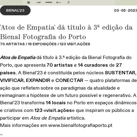
BIENAL'23
03·05·202
Anna Volnaia, Luca Zangrandi, Guilherme
Monteiro e Renato Chorão apresentam os seus
'Atos de Empatia' dá título à 3ª edição da
portefólios na Ci.CLO
Bienal Fotografia do Porto
70 ARTISTAS / 16 EXPOSIÇÕES / 123 VISIT.AÇÕES
PROJECT ROOMS
BIENAL'25
23·10·2025
Atos de Empatia
dá título à 3.ª edição da Bienal Fotografia do
Porto, que apresenta
70 artistas
e
14 curadores
de
27
países
. A Bienal'23 é constituída pelos núcleos
SUSTENTAR
,
VIVIFICAR
,
EXPANDIR
e
CONECTAR
— quatro plataformas de
ação que refletem sobre os paradigmas da atualidade e
reimaginam a hipótese de um futuro possível e regenerativo. A
Bienal'23 transforma
14 locais
no Porto em espaços dinâmicos
e criativos com
123 «visit.ações»
que inspiram os públicos a
participar em
Atos de Empatia
artística.
Mais informações em
www.bienalfotografiaporto.pt
_